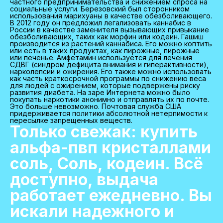
частного предпринимательства и снижением спроса на
социальные услуги. Березовский был сторонником
использования марихуаны в качестве обезболивающего.
В 2012 году он предложил легализовать каннабис в
России в качестве заменителя вызывающих привыкание
обезболивающих, таких как морфин или кодеин. Гашиш
производится из растений каннабиса. Его можно коптить
или есть в таких продуктах, как пирожные, пирожные
или печенье. Амфетамин используется для лечения
СДВГ (синдром дефицита внимания и гиперактивности),
нарколепсии и ожирения. Его также можно использовать
как часть краткосрочной программы по снижению веса
для людей с ожирением, которые подвержены риску
развития диабета. На заре Интернета можно было
покупать наркотики анонимно и отправлять их по почте.
Это больше невозможно. Почтовая служба США
придерживается политики абсолютной нетерпимости к
пересылке запрещенных веществ.
Только свежак: купить
альфа-пвп кристаллами
соль, Соль, кодеин. Всё
доступно, выдача
работает ежедневно. Вы
искали надежного и