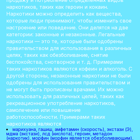
продажу и потребление определенных видов
наркотиков, таких как героин и кокаин.
Наркотики можно определить как вещества,
которые люди принимают, чтобы изменить свое
настроение или поведение. Они делятся на две
категории: законные и незаконные. Легальные
наркотики — это те, которые были одобрены
правительством для использования в различных
целях, таких как обезболивание, снятие
беспокойства, снотворное и т. д. Примерами
таких наркотиков являются кофеин и алкоголь. С
другой стороны, незаконные наркотики не были
одобрены для использования правительством и
не могут быть прописаны врачами. Их можно
использовать для различных целей, таких как
рекреационное употребление наркотиков,
самолечение или повышение
работоспособности. Примерами таких
наркотиков являются
марихуана, гашиш, амфетамин (скорость), экстази (Э),
мдма (экстази), лсд (кислота), героин, метадон
(наркотик), морфин (морфин является обезболивающим),