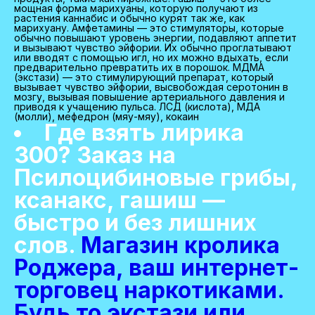
мощная форма марихуаны, которую получают из
растения каннабис и обычно курят так же, как
марихуану. Амфетамины — это стимуляторы, которые
обычно повышают уровень энергии, подавляют аппетит
и вызывают чувство эйфории. Их обычно проглатывают
или вводят с помощью игл, но их можно вдыхать, если
предварительно превратить их в порошок. МДМА
(экстази) — это стимулирующий препарат, который
вызывает чувство эйфории, высвобождая серотонин в
мозгу, вызывая повышение артериального давления и
приводя к учащению пульса. ЛСД (кислота), МДА
(молли), мефедрон (мяу-мяу), кокаин
Где взять лирика
300? Заказ на
Псилоцибиновые грибы,
ксанакс, гашиш —
быстро и без лишних
слов.
Магазин кролика
Роджера, ваш интернет-
торговец наркотиками.
Будь то экстази или