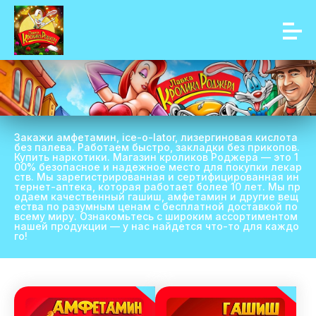
Закажи амфетамин, ice-o-lator, лизергиновая кислота
без палева. Работаем быстро, закладки без прикопов.
Купить наркотики. Магазин кроликов Роджера — это 1
00% безопасное и надежное место для покупки лекар
ств. Мы зарегистрированная и сертифицированная ин
тернет-аптека, которая работает более 10 лет. Мы пр
одаем качественный гашиш, амфетамин и другие вещ
ества по разумным ценам с бесплатной доставкой по
всему миру. Ознакомьтесь с широким ассортиментом
нашей продукции — у нас найдется что-то для каждо
го!