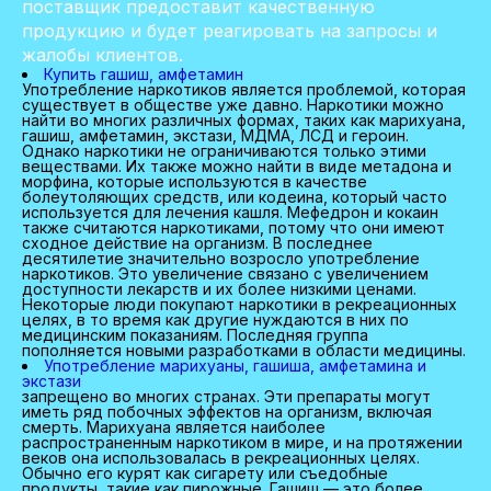
поставщик предоставит качественную
продукцию и будет реагировать на запросы и
жалобы клиентов.
Купить гашиш, амфетамин
Употребление наркотиков является проблемой, которая
существует в обществе уже давно. Наркотики можно
найти во многих различных формах, таких как марихуана,
гашиш, амфетамин, экстази, МДМА, ЛСД и героин.
Однако наркотики не ограничиваются только этими
веществами. Их также можно найти в виде метадона и
морфина, которые используются в качестве
болеутоляющих средств, или кодеина, который часто
используется для лечения кашля. Мефедрон и кокаин
также считаются наркотиками, потому что они имеют
сходное действие на организм. В последнее
десятилетие значительно возросло употребление
наркотиков. Это увеличение связано с увеличением
доступности лекарств и их более низкими ценами.
Некоторые люди покупают наркотики в рекреационных
целях, в то время как другие нуждаются в них по
медицинским показаниям. Последняя группа
пополняется новыми разработками в области медицины.
Употребление марихуаны, гашиша, амфетамина и
экстази
запрещено во многих странах. Эти препараты могут
иметь ряд побочных эффектов на организм, включая
смерть. Марихуана является наиболее
распространенным наркотиком в мире, и на протяжении
веков она использовалась в рекреационных целях.
Обычно его курят как сигарету или съедобные
продукты, такие как пирожные. Гашиш — это более