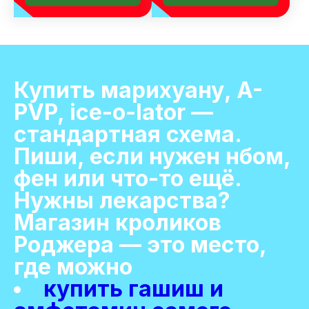
Купить марихуану, A-
PVP, ice-o-lator —
стандартная схема.
Пиши, если нужен нбом,
фен или что-то ещё.
Нужны лекарства?
Магазин кроликов
Роджера — это место,
где можно
купить гашиш и