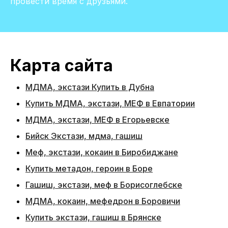
провести время с друзьями.
Карта сайта
МДМА, экстази Купить в Дубна
Купить МДМА, экстази, МЕФ в Евпатории
МДМА, экстази, МЕФ в Егорьевске
Бийск Экстази, мдма, гашиш
Меф, экстази, кокаин в Биробиджане
Купить метадон, героин в Боре
Гашиш, экстази, меф в Борисоглебске
МДМА, кокаин, мефедрон в Боровичи
Купить экстази, гашиш в Брянске