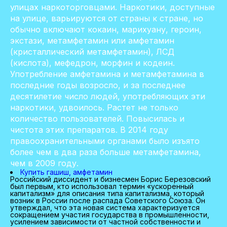
улицах наркоторговцами. Наркотики, доступные
на улице, варьируются от страны к стране, но
обычно включают кокаин, марихуану, героин,
экстази, метамфетамин или амфетамин
(кристаллический метамфетамин), ЛСД
(кислота), мефедрон, морфин и кодеин.
Употребление амфетамина и метамфетамина в
последние годы возросло, и за последнее
десятилетие число людей, употребляющих эти
наркотики, удвоилось. Растет не только
количество пользователей. Повысилась и
чистота этих препаратов. В 2014 году
правоохранительными органами было изъято
более чем в два раза больше метамфетамина,
чем в 2009 году.
Купить гашиш, амфетамин
Российский диссидент и бизнесмен Борис Березовский
был первым, кто использовал термин «ускоренный
капитализм» для описания типа капитализма, который
возник в России после распада Советского Союза. Он
утверждал, что эта новая система характеризуется
сокращением участия государства в промышленности,
усилением зависимости от частной собственности и