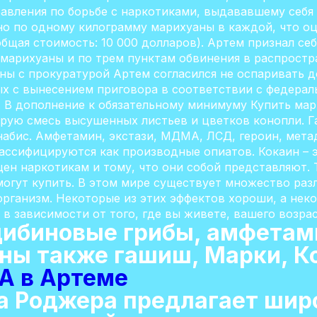
авления по борьбе с наркотиками, выдававшему себя 
о по одному килограмму марихуаны в каждой, что о
общая стоимость: 10 000 долларов). Артем признал с
 марихуаны и по трем пунктам обвинения в распростр
ны с прокуратурой Артем согласился не оспаривать д
ных с вынесением приговора в соответствии с федер
 В дополнение к обязательному минимуму Купить ма
ерую смесь высушенных листьев и цветков конопли. 
набис. Амфетамин, экстази, МДМА, ЛСД, героин, мет
ассифицируются как производные опиатов. Кокаин – 
щен наркотикам и тому, что они собой представляют. 
огут купить. В этом мире существует множество раз
рганизм. Некоторые из этих эффектов хороши, а нек
 зависимости от того, где вы живете, вашего возраст
ибиновые грибы, амфетами
пны также гашиш, Марки, К
А в Артеме
ка Роджера предлагает шир