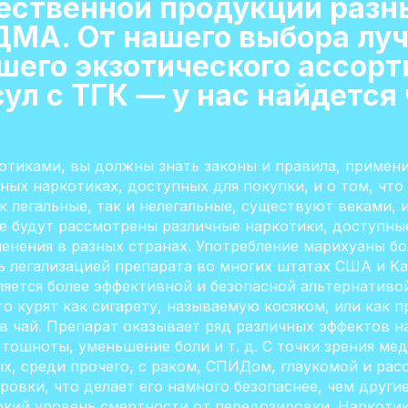
ественной продукции разны
МА. От нашего выбора луч
шего экзотического ассор
ул с ТГК — у нас найдется 
отиками, вы должны знать законы и правила, примени
ных наркотиках, доступных для покупки, и о том, что
к легальные, так и нелегальные, существуют веками, 
е будут рассмотрены различные наркотики, доступные
нения в разных странах. Употребление марихуаны бо
ь легализацией препарата во многих штатах США и Ка
ляется более эффективной и безопасной альтернативо
то курят как сигарету, называемую косяком, или как 
в чай. Препарат оказывает ряд различных эффектов на
тошноты, уменьшение боли и т. д. С точки зрения ме
х, среди прочего, с раком, СПИДом, глаукомой и рас
ровки, что делает его намного безопаснее, чем другие
окий уровень смертности от передозировки. Наркоти