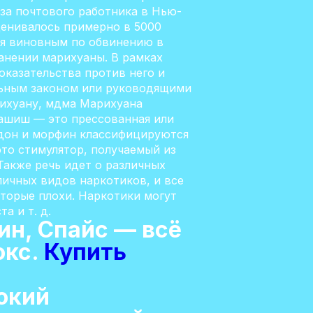
за почтового работника в Нью-
ценивалось примерно в 5000
ебя виновным по обвинению в
анении марихуаны. В рамках
оказательства против него и
альным законом или руководящими
рихуану, мдма Марихуана
Гашиш — это прессованная или
адон и морфин классифицируются
это стимулятор, получаемый из
Также речь идет о различных
личных видов наркотиков, и все
оторые плохи. Наркотики могут
а и т. д.
н, Спайс — всё
окс.
Купить
окий