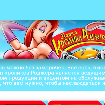
рон можно без заморочек. Всё есть, быс
н кроликов Роджера является ведущи
ом продукции и акцентом на обслужив
, что вам нужно, чтобы наслаждаться 