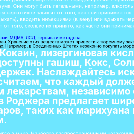
зума. Они могут быть легальными, например, алкоголь
ты наркотиков зависят от того, как они принимаютс
дыхать), вводить инъекциями (в вену) или вдыхать чер
 от того, сколько их принято, как часто они принима
тази, МДМА, ЛСД, героина и метадона
ран. Хранение этих веществ может привести к тюремному зак
ах. Например, в Соединенных Штатах незаконно покупать морф
Кокаин, лизергиновая кисл
оступны гашиш, Кокс, Соль
адержек. Наслаждайтесь ис
считаем, что каждый долж
 лекарствам, независимо о
в Роджера предлагает шир
аров, таких как марихуана
м.
игде в мире. Наиболее распространенными незаконн