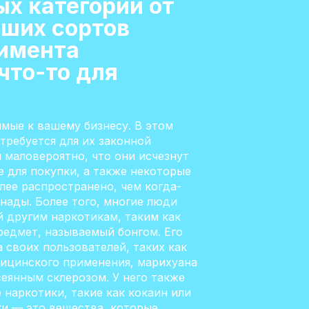
х категорий от
ших сортов
тимента
что-то для
мые к вашему бизнесу. В этом
 требуется для их законной
и маловероятно, что они исчезнут
 для покупки, а также некоторые
лее распространено, чем когда-
нады. Более того, многие люди
й другим наркотикам, таким как
предмет, называемый бонгом. Его
 своих пользователей, таких как
дицинского применения, марихуана
сеянным склерозом. У него также
 наркотики, такие как кокаин или
ки — это вещества, которые