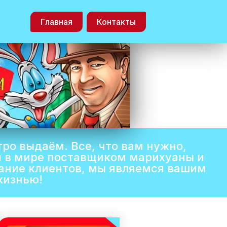
Главная
Контакты
тро выдаём. Все, что вам нужно,
м в мире поставщиком марихуаны и
ание клиентов, мы являемся вашим
жизнью!