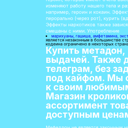
изменяют работу нашего тела и ра
например, героин и кокаин. Эффек
перорально (через рот), курить (в
Эффекты наркотиков также зависят
смешаны с ними. Употребление
марихуаны, гашиша, амфетамина, экс
является незаконным в большинстве ст
кодеина ограничено в некоторых стран
Купить метадон, 
выдачей. Также д
телеграм, без з
под кайфом. Мы 
к своим любимым
Магазин кролико
ассортимент тов
доступным цена
Мефедрон не является законным н