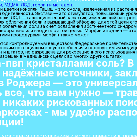
зи, МДМА, ЛСД, героин и метадон.
 цветки конопли. Гашиш – это смола, извлеченная из растени
и бдительности. Экстази — это стимулятор, повышающий урове
Молли. ЛСД — галлюциногенный наркотик, изменяющий настроен
для облегчения боли и вызывающий эйфорию; для этой цели ег
я облегчения боли за счет ослабления абстинентного синдром
 перорально или вводить с этой целью. Морфин и кодеин — эт
угими процедурами; морфин также может
тся контролируемым веществом. Федеральное правительство 
высоким потенциалом злоупотребления и недопустимым медиц
н и штатов, но разрешена для рекреационного использования 
азрешен в медицинских целях во многих других штатах.
а-пвп кристаллами соль? В
надёжные источники, закл
в Роджера — это универса
 все, что вам нужно — трав
 никаких рискованных поис
арковках - мы удобно рас
нции!
я уголовным преступлением и может привести к тюре