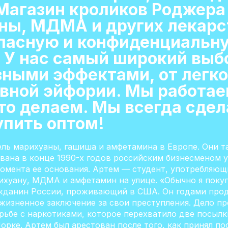
Магазин кроликов Роджер
ны, МДМА и других лекарс
пасную и конфиденциальну
. У нас самый широкий выб
азными эффектами, от легк
вной эйфории. Мы работаем
то делаем. Мы всегда сдел
упить оптом!
ь марихуаны, гашиша и амфетамина в Европе. Они т
ована в конце 1990-х годов российским бизнесменом 
омента ее основания. Артем — студент, употребляющи
рихуану, МДМА и амфетамин на улице. «Обычно я пок
ажданин России, проживающий в США. Он годами прод
ожизненное заключение за свои преступления. Дело п
рьбе с наркотиками, которое перехватило две посыл
рке. Артем был арестован после того, как принял п