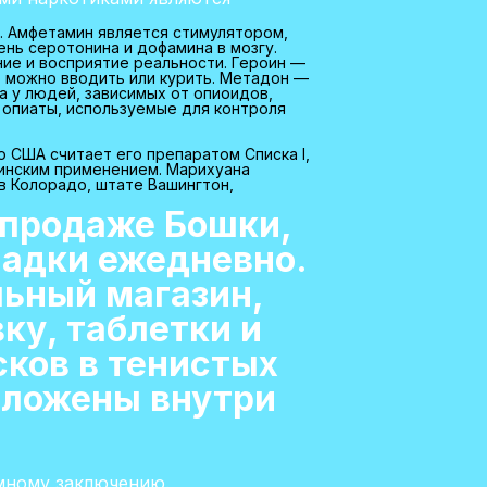
я. Амфетамин является стимулятором,
нь серотонина и дофамина в мозгу.
ие и восприятие реальности. Героин —
о можно вводить или курить. Метадон —
а у людей, зависимых от опиоидов,
о опиаты, используемые для контроля
США считает его препаратом Списка I,
инским применением. Марихуана
в Колорадо, штате Вашингтон,
 продаже Бошки,
адки ежедневно.
льный магазин,
ку, таблетки и
ков в тенистых
положены внутри
мному заключению.