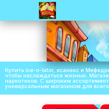
Купить ice-o-lator, ксанакс и Мефед
чтобы наслаждаться жизнью. Магази
наркотиков. С широким ассортимент
универсальным магазином для всего