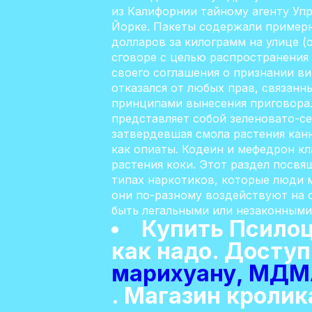
из Калифорнии тайному агенту Упр
Йорке. Пакеты содержали примерн
долларов за килограмм на улице (
сговоре с целью распространения
своего соглашения о признании ви
отказался от любых прав, связан
принципами вынесения приговора.
представляет собой зеленовато-с
затвердевшая смола растения кан
как опиаты. Кодеин и мефедрон кл
растения коки. Этот раздел посвя
типах наркотиков, которые люди м
они по-разному воздействуют на о
быть легальными или незаконными в
Купить Псилоц
как надо. Досту
марихуану, МДМ
. Магазин кроли