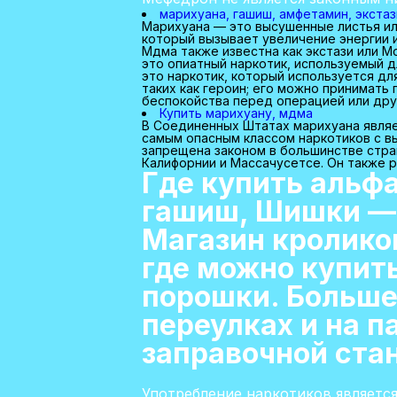
марихуана, гашиш, амфетамин, экста
Марихуана — это высушенные листья или
который вызывает увеличение энергии 
Мдма также известна как экстази или 
это опиатный наркотик, используемый 
это наркотик, который используется дл
таких как героин; его можно принимать
беспокойства перед операцией или др
Купить марихуану, мдма
В Соединенных Штатах марихуана являе
самым опасным классом наркотиков с 
запрещена законом в большинстве стра
Калифорнии и Массачусетсе. Он также р
Где купить альф
гашиш, Шишки — 
Магазин кролико
где можно купить
порошки. Больше
переулках и на п
заправочной ста
Употребление наркотиков являетс