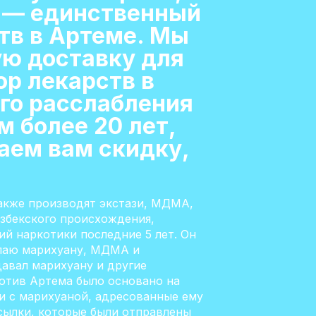
а — единственный
тв в Артеме. Мы
ю доставку для
ор лекарств в
ого расслабления
 более 20 лет,
аем вам скидку,
акже производят экстази, МДМА,
узбекского происхождения,
й наркотики последние 5 лет. Он
упаю марихуану, МДМА и
авал марихуану и другие
ротив Артема было основано на
ки с марихуаной, адресованные ему
осылки, которые были отправлены