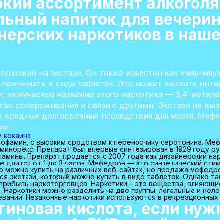
кий ассортимент алкоголя
льный напиток для вечери
нерских наркотиков в наш
похожий на экстази. Он также известен как «мяу-мяу»
и принимать в виде таблеток. Это может вызвать инт
зи: химическое название этого наркотика — 3,4-мет
во сопереживания и связи с другими. Экстази не выз
е вредные долгосрочные последствия для мозга. Меф
ми
 кокаина
офамин, с высоким сродством к переносчику серотонина. Меф
минорекс. Препарат был впервые синтезирован в 1929 году р
ламины. Препарат продается с 2007 года как дизайнерский на
ие длится от 1 до 3 часов. Мефедрон — это синтетический сти
го можно купить на различных веб-сайтах, но продажа мефедр
ся экстази, который можно купить в виде таблеток. Однако т
 прибыль наркоторговцев. Наркотики – это вещества, влияющи
 Наркотики можно разделить на две группы: легальные и нел
еваний. Незаконные наркотики используются в рекреационных 
гиновая кислота, если нуж