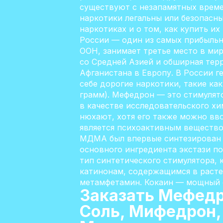
существуют с незапамятных време
наркотики легальны или безопасны
наркотиках и о том, как купить и
России — один из самых прибыльн
ООН, занимает третье место в мир
со Средней Азией и обширная тер
Афганистана в Европу. В России 
себе дорогие наркотики, такие как
грамм). Мефедрон — это стимулято
в качестве исследовательского хи
нюхают, хотя его также можно в
является психоактивным веществ
МДМА был впервые синтезирован н
основного ингредиента экстази по
тип синтетического стимулятора, 
катинонам, содержащимся в расте
метамфетамин. Кокаин — мощный с
Заказать Мефедр
Соль, Мифедрон,