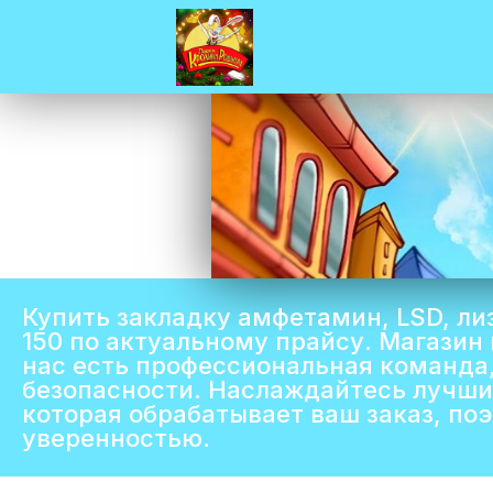
Купить закладку амфетамин, LSD, ли
150 по актуальному прайсу. Магазин
нас есть профессиональная команда,
безопасности. Наслаждайтесь лучши
которая обрабатывает ваш заказ, по
уверенностью.