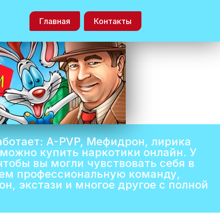
Главная
Контакты
аботает: A-PVP, Мефидрон, лирика
 можно купить наркотики онлайн. У
чтобы вы могли чувствовать себя в
яем профессиональную команду,
н, экстази и многое другое с полной