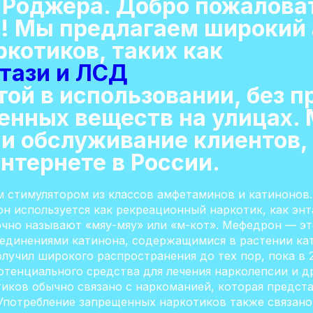
 Роджера. Добро пожаловат
! Мы предлагаем широкий
котиков, таких как
тази и ЛСД
той в использовании, без п
енных веществ на улицах.
 и обслуживание клиентов,
нтернете в России.
 стимулятором из классов амфетаминов и катинонов. 
 используется как рекреационный наркотик, как энта
чно называют «мяу-мяу» или «м-кот». Мефедрон — э
оединениями катинона, содержащимися в растении ка
получил широкого распространения до тех пор, пока в
потенциального средства для лечения нарколепсии и д
иков обычно связано с наркоманией, которая предст
Употребление запрещенных наркотиков также связано