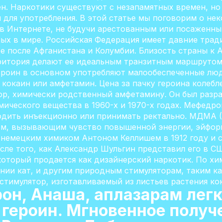
н. Наркотики существуют с незапамятных времен, но 
 для употребления. В этой статье мы поговорим о не
х в Интернете, не будучи арестованным или посаженн
ых в мире. Российская Федерация имеет давние трад
е после Афганистана и Колумбии. Близость страны к 
ритория делают ее идеальным транзитным маршрутом
героин в основном употребляют малообеспеченные люд
 кокаин или амфетамин. Цена за пачку героина колебл
р, химически родственный амфетамину. Он был разраб
мического вещества в 1960-х и 1970-х годах. Мефедр
водить инъекционно или принимать ректально. МДМА 
ом, вызывающим чувство повышенной энергии, эйфор
емецким химиком Антоном Келлишем в 1912 году и с
сле того, как Александр Шульгин представил его в С
который продается как дизайнерский наркотик. По х
нии кат, и другим природным стимуляторам, таким к
тимулятор, изготавливаемый из листьев растения кок
он, Анаша, аплазарам лег
 героин. Мгновенное получ