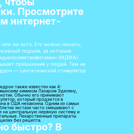
, чтобы
нки. Просмотрите
ем интернет-
 или «м-кот». Его можно нюхать,
енсивный подъем, за которым
илендиоксиметамфетамин (МДМА).
ывает привыкания у людей. Тем не
едрон — синтетический стимулятор
едрон также известен как 4-
умынским химиком Лазаром Эделяну,
ркотик. Обычно его принимают
мулятор, который продается в
она в США незаконна. Одним из самых
аблетки экстази часто смешивают с
е на центральную нервную систему и
егальные. Лекарственные препараты
целях без рецепта.
но быстро? В