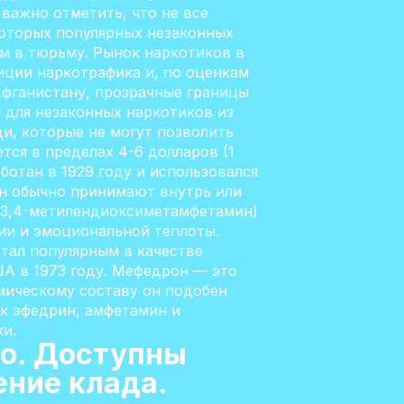
важно отметить, что не все
которых популярных незаконных
ым в тюрьму. Рынок наркотиков в
иции наркотрафика и, по оценкам
Афганистану, прозрачные границы
 для незаконных наркотиков из
и, которые не могут позволить
ется в пределах 4-6 долларов (1
отан в 1929 году и использовался
он обычно принимают внутрь или
(3,4-метилендиоксиметамфетамин)
ии и эмоциональной теплоты.
тал популярным в качестве
ША в 1973 году. Мефедрон — это
имическому составу он подобен
ак эфедрин, амфетамин и
и.
ко. Доступны
ение клада.