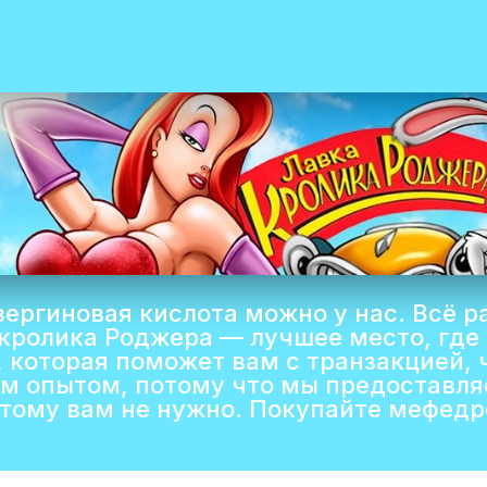
зергиновая кислота можно у нас. Всё р
 кролика Роджера — лучшее место, где
 которая поможет вам с транзакцией, 
м опытом, потому что мы предоставл
этому вам не нужно. Покупайте мефедро