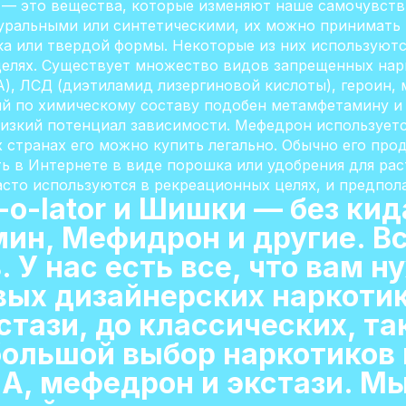
 — это вещества, которые изменяют наше самочувств
туральными или синтетическими, их можно принимать 
ка или твердой формы. Некоторые из них используютс
целях. Существует множество видов запрещенных нарк
), ЛСД (диэтиламид лизергиновой кислоты), героин, 
ый по химическому составу подобен метамфетамину 
низкий потенциал зависимости. Мефедрон используетс
х странах его можно купить легально. Обычно его прод
ть в Интернете в виде порошка или удобрения для ра
сто используются в рекреационных целях, и предпол
-o-lator и Шишки — без кид
ин, Мефидрон и другие. Вс
ь. У нас есть все, что вам 
вых дизайнерских наркотик
тази, до классических, так
ольшой выбор наркотиков 
А, мефедрон и экстази. М