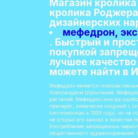
Магазин кролика
кролика Роджера
дизайнерских нар
мефедрон, экс
. Быстрый и прос
покупкой запрещ
лучшее качество
можете найти в И
Мефедрон является психоактивным
Александром Шульгиным. Мефедрон
растений. Мефедрон иногда ошибо
препарат, химически сходный с с
синтезирован в 1929 году, но не 
не открыл его заново в качестве 
Употребление запрещенных наркот
общественного здравоохранения. 