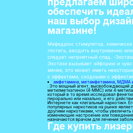
предлагаем широ
обеспечить идеа
наш выбор дизай
магазине!
Мефедрон: стимулятор, химически 
глотать, вводить внутривенно ил
следует неприятный спад. -Экста
Экстази вызывает эйфорию и чувст
менее, это может иметь некоторы
с эффектами, сходными с эффекта
амфетамина, метамфетамина, МДМА и
. Это мощный агент, высвобождающий д
метилметкатинон (4-MMC) или 4-метила
который в то время исследовал фенети
перорально или назально, и его действ
Интернете как «легальный наркотик». Е
популярных наркотиков на рынке являет
другими наркотиками, чтобы увеличить
изменяющие настроение или поведение.
назначаются врачом для лечения забол
Где купить лизер