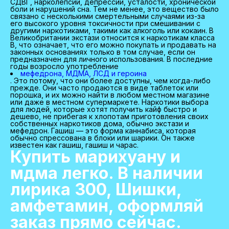
СДВГ, нарколепсии, депрессии, усталости, хронической
боли и нарушений сна. Тем не менее, это вещество было
связано с несколькими смертельными случаями из-за
его высокого уровня токсичности при смешивании с
другими наркотиками, такими как алкоголь или кокаин. В
Великобритании экстази относится к наркотикам класса
B, что означает, что его можно покупать и продавать на
законных основаниях только в том случае, если он
предназначен для личного использования. В последние
годы возросло употребление
мефедрона, МДМА, ЛСД и героина
. Это потому, что они более доступны, чем когда-либо
прежде. Они часто продаются в виде таблеток или
порошка, и их можно найти в любом местном магазине
или даже в местном супермаркете. Наркотики выбора
для людей, которые хотят получить кайф быстро и
дешево, не прибегая к хлопотам приготовления своих
собственных наркотиков дома, обычно экстази и
мефедрон. Гашиш — это форма каннабиса, которая
обычно спрессована в блоки или шарики. Он также
известен как гашиш, гашиш и чарас.
Купить марихуану и
мдма легко. В наличии
лирика 300, Шишки,
амфетамин, оформляй
заказ прямо сейчас.