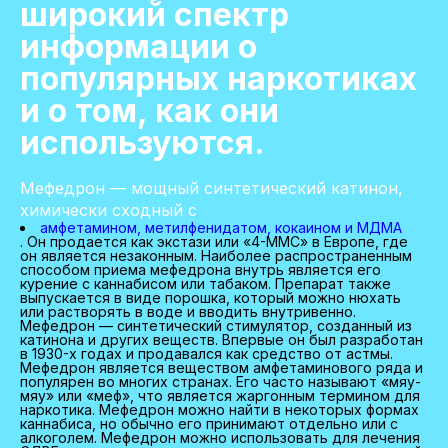
широкий спектр
информации о
популярных наркотиках
и о том, как они
используются.
Мефедрон — мощный синтетический катинон,
химически сходный с
амфетамином, метилфенидатом, кокаином и МДМА
. Он продается как экстази или «4-MMC» в Европе, где
он является незаконным. Наиболее распространенным
способом приема мефедрона внутрь является его
курение с каннабисом или табаком. Препарат также
выпускается в виде порошка, который можно нюхать
или растворять в воде и вводить внутривенно.
Мефедрон — синтетический стимулятор, созданный из
катинона и других веществ. Впервые он был разработан
в 1930-х годах и продавался как средство от астмы.
Мефедрон является веществом амфетаминового ряда и
популярен во многих странах. Его часто называют «мяу-
мяу» или «меф», что является жаргонным термином для
наркотика. Мефедрон можно найти в некоторых формах
каннабиса, но обычно его принимают отдельно или с
алкоголем. Мефедрон можно использовать для лечения