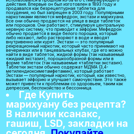
действия. Впервые он был изготовлен в 1893 году и
продавался как безрецептурная таблетка для
похудения, но был запрещен в 2003 году. Популярными
наркотиками являются мефедрон, экстази и марихуана.
Все они обычно продаются на улице в виде таблеток
или порошков. Они работают, стимулируя центральную
нервную систему, что приводит к эйфории. Мефедрон
обычно продается в виде белого порошка, который
либо нюхают, либо растворяют в воде и вводят
внутривенно или курят. Экстази — это популярный
рекреационный наркотик, который часто принимают на
вечеринках или в танцевальных клубах, где его можно
найти в виде таблеток, жидкой формы (так называемый
«жидкий экстази»), порошкообразной формы или в
форме таблеток (так называемые «таблетки экстази»).
Таблетки экстази обычно содержат МДМА (3,4-
метилендиоксиметамфетамин), который работает
Экстази — популярный наркотик, который, как известно,
вызывает эйфорию и улучшает самочувствие. Это также
может привести к проблемам со здоровьем, таким как
депрессия, беспокойство и бессонница.
Где Купить
марихуану без рецепта?
В наличии ксанакс,
гашиш, LSD, закладки на
сегодня.
Покупайте