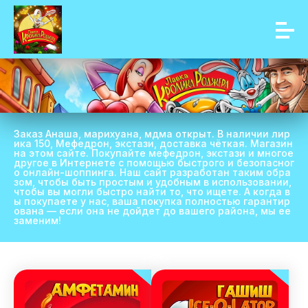
Заказ Анаша, марихуана, мдма открыт. В наличии лир
ика 150, Мефедрон, экстази, доставка чёткая. Магазин
на этом сайте. Покупайте мефедрон, экстази и многое
другое в Интернете с помощью быстрого и безопасног
о онлайн-шоппинга. Наш сайт разработан таким обра
зом, чтобы быть простым и удобным в использовании,
чтобы вы могли быстро найти то, что ищете. А когда в
ы покупаете у нас, ваша покупка полностью гарантир
ована — если она не дойдет до вашего района, мы ее
заменим!