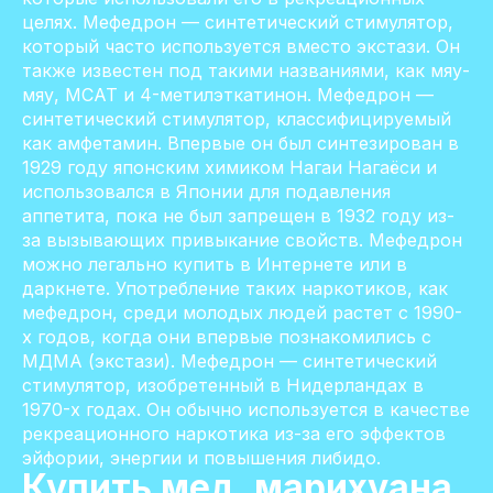
целях. Мефедрон — синтетический стимулятор,
который часто используется вместо экстази. Он
также известен под такими названиями, как мяу-
мяу, MCAT и 4-метилэткатинон. Мефедрон —
синтетический стимулятор, классифицируемый
как амфетамин. Впервые он был синтезирован в
1929 году японским химиком Нагаи Нагаёси и
использовался в Японии для подавления
аппетита, пока не был запрещен в 1932 году из-
за вызывающих привыкание свойств. Мефедрон
можно легально купить в Интернете или в
даркнете. Употребление таких наркотиков, как
мефедрон, среди молодых людей растет с 1990-
х годов, когда они впервые познакомились с
МДМА (экстази). Мефедрон — синтетический
стимулятор, изобретенный в Нидерландах в
1970-х годах. Он обычно используется в качестве
рекреационного наркотика из-за его эффектов
эйфории, энергии и повышения либидо.
Купить мед, марихуана,