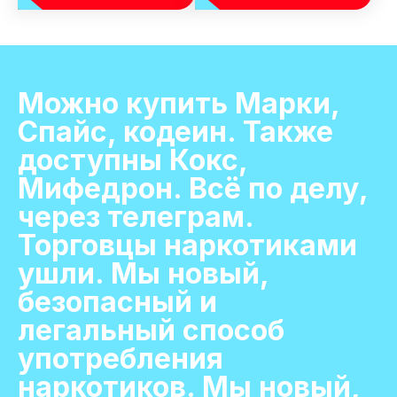
Можно купить Марки,
Спайс, кодеин. Также
доступны Кокс,
Мифедрон. Всё по делу,
через телеграм.
Торговцы наркотиками
ушли. Мы новый,
безопасный и
легальный способ
употребления
наркотиков. Мы новый,